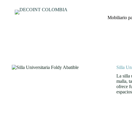
Mobiliario p
Silla Un
La silla
malla, t
ofrece f
espacios